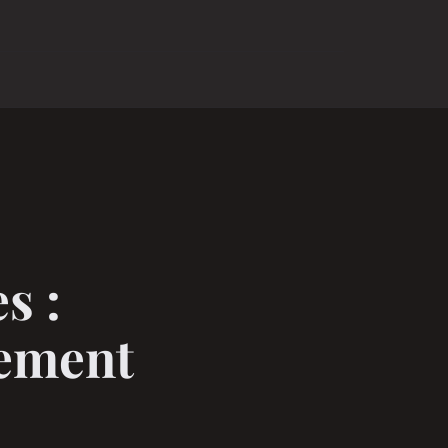
s :
pement