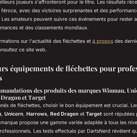
illeurs joueurs s'affronteront pour le titre. Les résultats ré
 féroce, avec des victoires surprenantes et des performanc
. Les amateurs peuvent suivre ces événements pour rester 
rmances et des classements mondiaux.
rmations sur l'actualité des fléchettes et
à propos
des derni
onsultez ce site web.
urs équipements de fléchettes pour profe
s
mmandations des produits des marques Winmau, Uni
Dragon et Target
nés de fléchettes, choisir le bon équipement est crucial. L
u
,
Unicorn
,
Harrows
,
Red Dragon
et
Target
sont réputées 
 marque propose une gamme variée adaptée à tous les niv
rofessionnels. Les tests effectués par DartsNerd révèlent 