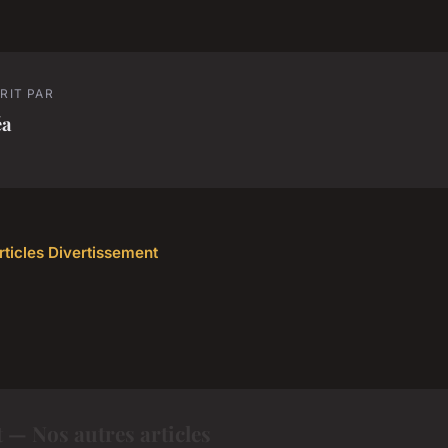
RIT PAR
éa
articles Divertissement
 — Nos autres articles