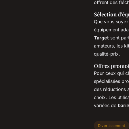
offrent des fléc
Sélection d'éq
Que vous soyez u
équipement adap
Target
sont part
amateurs, les k
qualité-prix.
Offres promoti
Pour ceux qui ch
spécialisées pr
des réductions a
choix. Les utili
variées de
baril
Divertissement