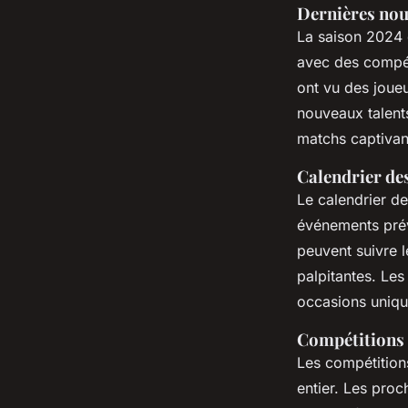
Dernières nou
La saison 2024 
avec des compét
ont vu des jou
nouveaux talents
matchs captivan
Calendrier de
Le calendrier d
événements prév
peuvent suivre l
palpitantes. Les
occasions unique
Compétitions i
Les compétitions
entier. Les proc