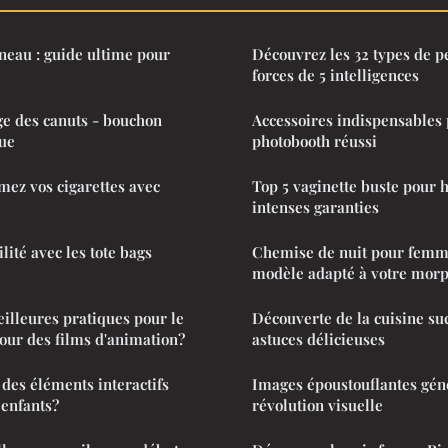
eau : guide ultime pour
Découvrez les 32 types de pe
forces de 5 intelligences
ge des canuts - bouchon
Accessoires indispensables
que
photobooth réussi
umez vos cigarettes avec
Top 5 vaginette buste pour 
intenses garanties
ilité avec les tote bags
Chemise de nuit pour femme
modèle adapté à votre morp
eilleures pratiques pour le
Découverte de la cuisine suc
our des films d'animation?
astuces délicieuses
des éléments interactifs
Images époustouflantes géné
 enfants?
révolution visuelle