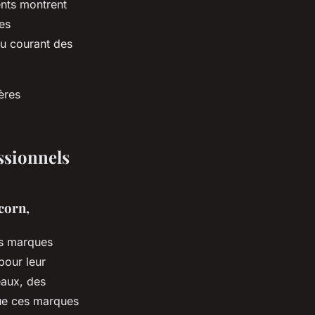
cents montrent
es
au courant des
ères
ssionnels
corn,
es marques
pour leur
eaux, des
que ces marques