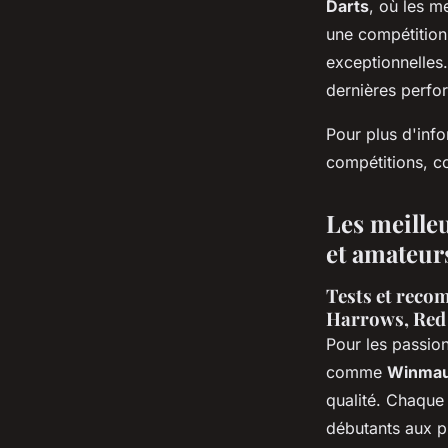
Darts
, où les me
une compétition
exceptionnelles
dernières perfo
Pour plus d'info
compétitions, c
Les meille
et amateur
Tests et reco
Harrows, Red 
Pour les passion
comme
Winma
qualité. Chaque
débutants aux p