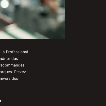
 la Professional
endrier des
s recommandés
marques. Restez
nivers des
s