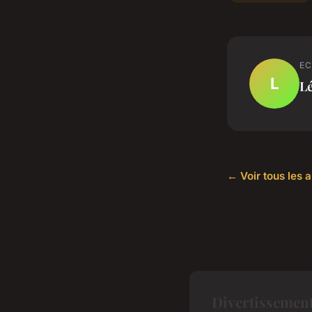
EC
L
L
← Voir tous les 
Divertissement