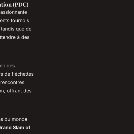
ation (PDC)
passionnante
ents tournois
tandis que de
ttendre à des
vec des
s de fléchettes
 rencontres
am, offrant des
ans du monde
rand Slam of