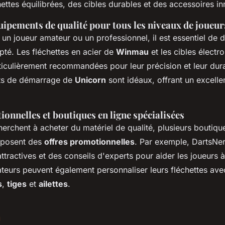
hettes équilibrées, des cibles durables et des accessoires i
uipements de qualité pour tous les niveaux de joueur
n joueur amateur ou un professionnel, il est essentiel de 
té. Les fléchettes en acier de
Winmau
et les cibles électr
iculièrement recommandées pour leur précision et leur durab
its de démarrage de
Unicorn
sont idéaux, offrant un excelle
onnelles et boutiques en ligne spécialisées
erchent à acheter du matériel de qualité, plusieurs boutiqu
oposent des
offres promotionnelles
. Par exemple, DartsNer
ttractives et des conseils d'experts pour aider les joueurs à 
sateurs peuvent également personnaliser leurs fléchettes av
s
,
tiges
et
ailettes
.