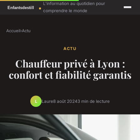
L'information au quotidien pour
comprendre le monde
Accueil
›
Actu
ACTU
Chauffeur privé à Lyon :
confort et fiabilité garantis
Laure
8 août 2024
3 min de lecture
L